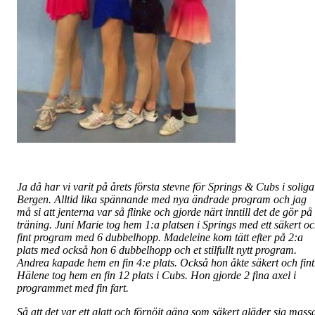
Ja då har vi varit på årets första stevne för Springs & Cubs i soliga
Bergen. Alltid lika spännande med nya ändrade program och jag
må si att jenterna var så flinke och gjorde närt inntill det de gör på
träning. Juni Marie tog hem 1:a platsen i Springs med ett säkert o
fint program med 6 dubbelhopp. Madeleine kom tätt efter på 2:a
plats med också hon 6 dubbelhopp och et stilfullt nytt program.
Andrea kapade hem en fin 4:e plats. Också hon åkte säkert och fint
Hälene tog hem en fin 12 plats i Cubs. Hon gjorde 2 fina axel i
programmet med fin fart.
Så att det var ett glatt och förnöjt gäng som säkert gläder sig mass