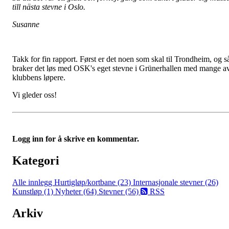
till nästa stevne i Oslo.
Susanne
Takk for fin rapport. Først er det noen som skal til Trondheim, og s
braker det løs med OSK's eget stevne i Grünerhallen med mange a
klubbens løpere.
Vi gleder oss!
Logg inn for å skrive en kommentar.
Kategori
Alle innlegg
Hurtigløp/kortbane (23)
Internasjonale stevner (26)
Kunstløp (1)
Nyheter (64)
Stevner (56)
RSS
Arkiv