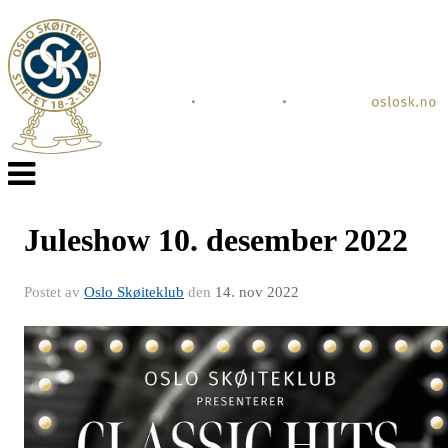
Veksle
navigasjon
Juleshow 10. desember 2022
Postet av
Oslo Skøiteklub
den
14. nov 2022