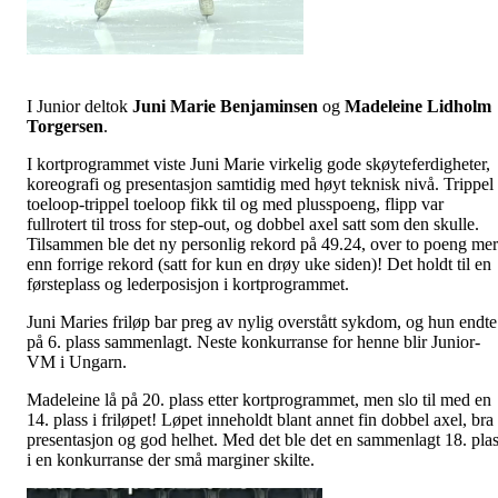
I Junior deltok
Juni Marie
Benjaminsen
og
Madeleine
Lidholm
Torgersen
.
I kortprogrammet viste Juni Marie virkelig gode skøyteferdigheter,
koreografi og presentasjon samtidig med høyt teknisk nivå. Trippel
toeloop-trippel toeloop fikk til og med plusspoeng, flipp var
fullrotert til tross for step-out, og dobbel axel satt som den skulle.
Tilsammen ble det ny personlig rekord på 49.24, over to poeng mer
enn forrige rekord (satt for kun en drøy uke siden)! Det holdt til en
førsteplass og lederposisjon i kortprogrammet.
Juni Maries friløp bar preg av nylig overstått sykdom, og hun endte
på 6. plass sammenlagt. Neste konkurranse for henne blir Junior-
VM i Ungarn.
Madeleine lå på 20. plass etter kortprogrammet, men slo til med en
14. plass i friløpet! Løpet inneholdt blant annet fin dobbel axel, bra
presentasjon og god helhet. Med det ble det en sammenlagt 18. pla
i en konkurranse der små marginer skilte.