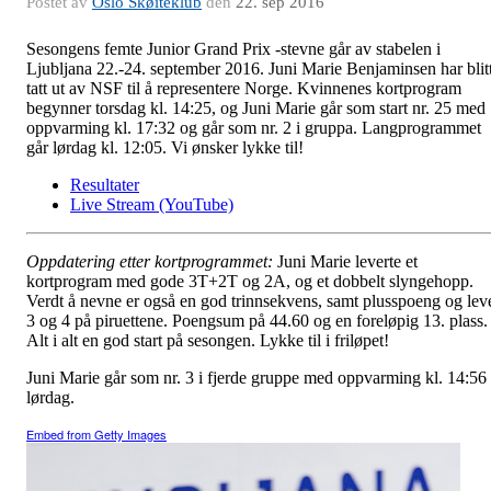
Postet av
Oslo Skøiteklub
den
22. sep 2016
Sesongens femte Junior Grand Prix -stevne går av stabelen i
Ljubljana 22.-24. september 2016. Juni Marie Benjaminsen har blit
tatt ut av NSF til å representere Norge. Kvinnenes kortprogram
begynner torsdag kl. 14:25, og Juni Marie går som start nr. 25 med
oppvarming kl. 17:32 og går som nr. 2 i gruppa. Langprogrammet
går lørdag kl. 12:05. Vi ønsker lykke til!
Resultater
Live Stream (YouTube)
Oppdatering etter kortprogrammet:
Juni Marie leverte et
kortprogram med gode 3T+2T og 2A, og et dobbelt slyngehopp.
Verdt å nevne er også en god trinnsekvens, samt plusspoeng og lev
3 og 4 på piruettene. Poengsum på 44.60 og en foreløpig 13. plass.
Alt i alt en god start på sesongen. Lykke til i friløpet!
Juni Marie går som nr. 3 i fjerde gruppe med oppvarming kl. 14:56
lørdag.
Embed from Getty Images