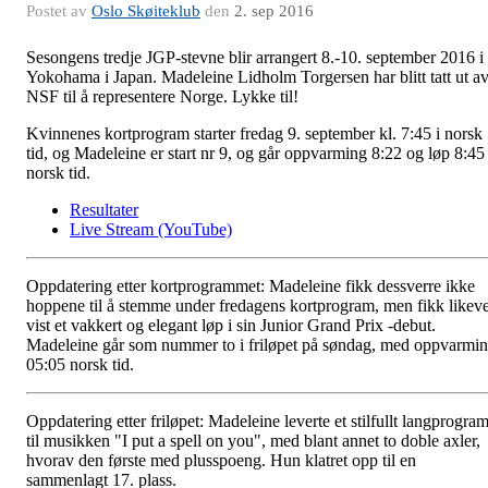
Postet av
Oslo Skøiteklub
den
2. sep 2016
Sesongens tredje JGP-stevne blir arrangert 8.-10. september 2016 i
Yokohama i Japan. Madeleine Lidholm Torgersen har blitt tatt ut a
NSF til å representere Norge. Lykke til!
Kvinnenes kortprogram starter fredag 9. september kl. 7:45 i norsk
tid, og Madeleine er start nr 9, og går oppvarming 8:22 og løp 8:45
norsk tid.
Resultater
Live Stream (YouTube)
Oppdatering etter kortprogrammet: Madeleine fikk dessverre ikke
hoppene til å stemme under fredagens kortprogram, men fikk likeve
vist et vakkert og elegant løp i sin Junior Grand Prix -debut.
Madeleine går som nummer to i friløpet på søndag, med oppvarmi
05:05 norsk tid.
Oppdatering etter friløpet: Madeleine leverte et stilfullt langprogra
til musikken "I put a spell on you", med blant annet to doble axler,
hvorav den første med plusspoeng. Hun klatret opp til en
sammenlagt 17. plass.