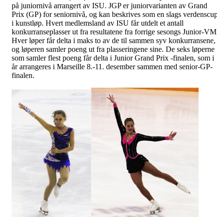
på juniornivå arrangert av ISU. JGP er juniorvarianten av Grand
Prix (GP) for seniornivå, og kan beskrives som en slags verdenscu
i kunstløp. Hvert medlemsland av ISU får utdelt et antall
konkurranseplasser ut fra resultatene fra forrige sesongs Junior-VM
Hver løper får delta i maks to av de til sammen syv konkurransene,
og løperen samler poeng ut fra plasseringene sine. De seks løperne
som samler flest poeng får delta i Junior Grand Prix -finalen, som i
år arrangeres i Marseille 8.-11. desember sammen med senior-GP-
finalen.