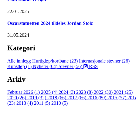
22.01.2025
Oscarstatuetten 2024 tildeles Jordan Stolz
31.05.2024
Kategori
Alle innlegg
Hurtigløp/kortbane (23)
Internasjonale stevner (26)
Kunstløp (1)
Nyheter (64)
Stevner (56)
RSS
Arkiv
Februar 2026 (1)
2025 (4)
2024 (3)
2023 (8)
2022 (30)
2021 (25)
2020 (26)
2019 (32)
2018 (66)
2017 (66)
2016 (80)
2015 (57)
201
(23)
2013 (4)
2011 (5)
2010 (5)