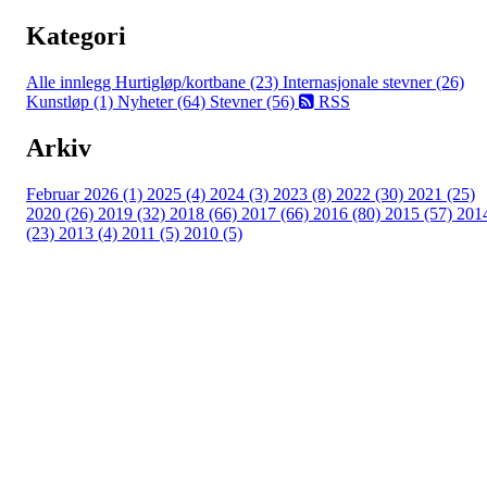
Kategori
Alle innlegg
Hurtigløp/kortbane (23)
Internasjonale stevner (26)
Kunstløp (1)
Nyheter (64)
Stevner (56)
RSS
Arkiv
Februar 2026 (1)
2025 (4)
2024 (3)
2023 (8)
2022 (30)
2021 (25)
2020 (26)
2019 (32)
2018 (66)
2017 (66)
2016 (80)
2015 (57)
201
(23)
2013 (4)
2011 (5)
2010 (5)