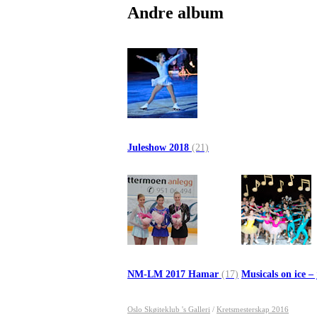
Andre album
Juleshow 2018
(21)
NM-LM 2017 Hamar
(17)
Musicals on ice –
Oslo Skøiteklub 's Galleri
/
Kretsmesterskap 2016