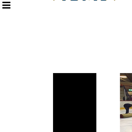
Veksle
navigasjon