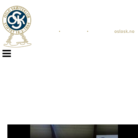
Veksle
navigasjon