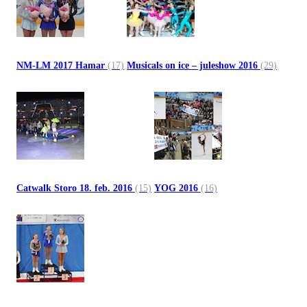
NM-LM 2017 Hamar
(17)
Musicals on ice – juleshow 2016
(29)
Catwalk Storo 18. feb. 2016
(15)
YOG 2016
(16)