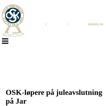
Veksle
navigasjon
OSK-løpere på juleavslutning
på Jar