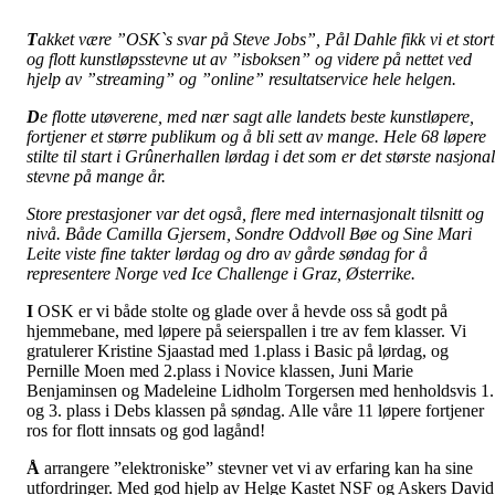
T
akket være ”OSK`s svar på Steve Jobs”, Pål Dahle fikk vi et stort
og flott kunstløpsstevne ut av ”isboksen” og videre på nettet ved
hjelp av ”streaming” og ”online” resultatservice hele helgen.
D
e flotte utøverene, med nær sagt alle landets beste kunstløpere,
fortjener et større publikum og å bli sett av mange. Hele 68 løpere
stilte til start i Grûnerhallen lørdag i det som er det største nasjona
stevne på mange år.
Store prestasjoner var det også, flere med internasjonalt tilsnitt og
nivå. Både Camilla Gjersem, Sondre Oddvoll Bøe og Sine Mari
Leite viste fine takter lørdag og dro av gårde søndag for å
representere Norge ved Ice Challenge i Graz, Østerrike.
I
OSK er vi både stolte og glade over å hevde oss så godt på
hjemmebane, med løpere på seierspallen i tre av fem klasser. Vi
gratulerer Kristine Sjaastad med 1.plass i Basic på lørdag, og
Pernille Moen med 2.plass i Novice klassen, Juni Marie
Benjaminsen og Madeleine Lidholm Torgersen med henholdsvis 1.
og 3. plass i Debs klassen på søndag. Alle våre 11 løpere fortjener
ros for flott innsats og god lagånd!
Å
arrangere ”elektroniske” stevner vet vi av erfaring kan ha sine
utfordringer. Med god hjelp av Helge Kastet NSF og Askers David