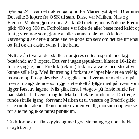
Søndag 24.1 var det nok en gang tid for Marienlystløpet i Dramme
Det stilte 3 løpere fra OSK til start. Disse var Maiken, Nils og
Fredrik. Maiken gjorde unna 2 stk 500 metere, mens Nils og Fredri
gikk 400 og 500 m. Forholdene var ikke de aller beste med kaldt o
fuktig vær, noe som gjorde at alle sammen ble nokså kalde.
Uavhengig av dette gjorde alle tre gode løp selv om det ble litt knal
og fall og en ekstra sving i ytre bane.
Nytt av året var at det skulle arrangeres en teamsprint med lag
bestående av 3 løpere. Det var i utgangspunktet i klassen 10-12 år
for de yngste, men Fredrik (rekrutt) fikk lov å være med slik at vi
kunne stille lag. Med litt trening i forkant av løpet ble det en veldig
morsom og fin opplevelse. 2 lag gikk mot hverandre med start på
hver sin langside noe som gjør det enkelt å følge med på hvem som
ligger først av lagene. Nils gikk først i «toget» på første runde før
han stakk ut til venstre og lot Maiken trekke runde nr 2. Da tredje
runde skulle igang, forsvant Maiken ut til venstre og Fredrik gikk
siste runden alene. Teamsprinten var en veldig morsom opplevelse
for alle tre og ikke minst publikum.
Takk for nok en fin skøytedag med god stemning og noen kalde
skøytetær:-)