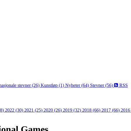
nasjonale stevner (26)
Kunstløp (1)
Nyheter (64)
Stevner (56)
RSS
(8)
2022 (30)
2021 (25)
2020 (26)
2019 (32)
2018 (66)
2017 (66)
2016
tional Games