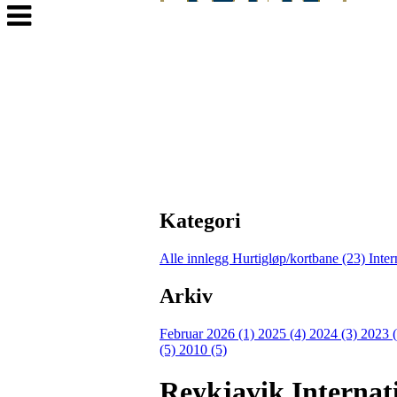
Veksle
navigasjon
Kategori
Alle innlegg
Hurtigløp/kortbane (23)
Inter
Arkiv
Februar 2026 (1)
2025 (4)
2024 (3)
2023 
(5)
2010 (5)
Reykjavik Interna