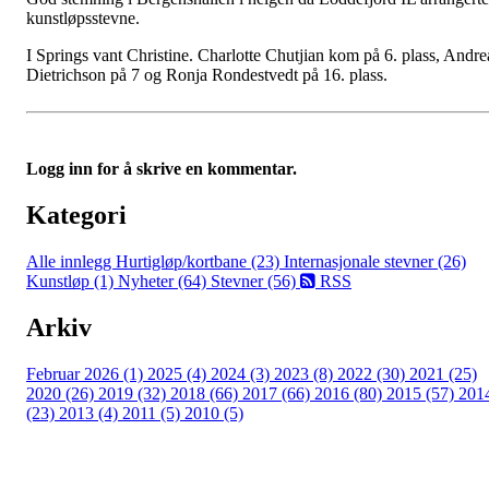
kunstløpsstevne.
I Springs vant Christine. Charlotte Chutjian kom på 6. plass, Andre
Dietrichson på 7 og Ronja Rondestvedt på 16. plass.
Logg inn for å skrive en kommentar.
Kategori
Alle innlegg
Hurtigløp/kortbane (23)
Internasjonale stevner (26)
Kunstløp (1)
Nyheter (64)
Stevner (56)
RSS
Arkiv
Februar 2026 (1)
2025 (4)
2024 (3)
2023 (8)
2022 (30)
2021 (25)
2020 (26)
2019 (32)
2018 (66)
2017 (66)
2016 (80)
2015 (57)
201
(23)
2013 (4)
2011 (5)
2010 (5)