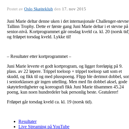
Postet av
Oslo Skøiteklub
den
17. nov 2015
Juni Marie deltar denne uken i det internasjonale Challenger-stevne
Tallinn Trophy. Dette er første gang Juni Marie deltar i et stevne på
senior-nivå. Kortprogrammet går
onsdag kveld ca. kl. 20 (norsk tid
og friløpet torsdag kveld. Lykke til!
– Resultater etter kortprogrammet –
Juni Marie leverte et godt kortprogram, og ligger foreløpig på 9.
plass. av 22 løpere. Trippel toeloop + trippel toeloop satt som et
skudd, og fikk til og med plusspoeng. Flipp ble derimot dobbel, so
i seniorklassen gir ingen uttelling. Men med fin dobbel aksel, gode
skøyteferdigheter og koreografi fikk Juni Marie tilsammen 45.24
poeng, kun noen hundredeler bak personlig beste. Gratulerer!
Friløpet går torsdag kveld ca. kl. 19 (norsk tid).
Resultater
Live Streaming på YouTube