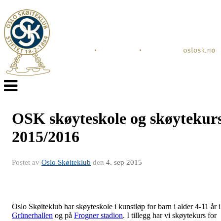
Veksle
navigasjon
OSK skøyteskole og skøytekur
2015/2016
Postet av
Oslo Skøiteklub
den
4. sep 2015
Oslo Skøiteklub har skøyteskole i kunstløp for barn i alder 4-11 år i
Grünerhallen
og på
Frogner stadion
. I tillegg har vi skøytekurs for