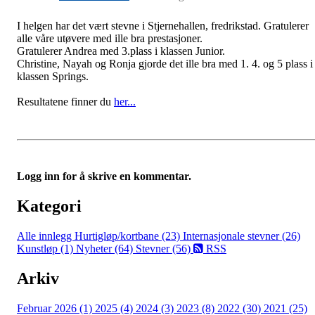
I helgen har det vært stevne i Stjernehallen, fredrikstad. Gratulerer
alle våre utøvere med ille bra prestasjoner.
Gratulerer Andrea med 3.plass i klassen Junior.
Christine, Nayah og Ronja gjorde det ille bra med 1. 4. og 5 plass i
klassen Springs.
Resultatene finner du
her...
Logg inn for å skrive en kommentar.
Kategori
Alle innlegg
Hurtigløp/kortbane (23)
Internasjonale stevner (26)
Kunstløp (1)
Nyheter (64)
Stevner (56)
RSS
Arkiv
Februar 2026 (1)
2025 (4)
2024 (3)
2023 (8)
2022 (30)
2021 (25)