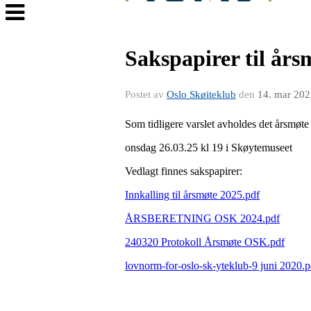
Veksle
navigasjon
Sakspapirer til års
Postet av
Oslo Skøiteklub
den
14. mar 202
Som tidligere varslet avholdes det årsmøte
onsdag 26.03.25 kl 19 i Skøytemuseet
Vedlagt finnes sakspapirer:
Innkalling til årsmøte 2025.pdf
ÅRSBERETNING OSK 2024.pdf
240320 Protokoll Årsmøte OSK.pdf
lovnorm-for-oslo-sk-yteklub-9 juni 2020.p