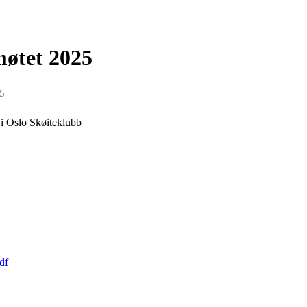
møtet 2025
5
 i Oslo Skøiteklubb
df