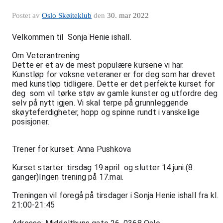
Postet av
Oslo Skøiteklub
den
30. mar 2022
Velkommen til  Sonja Henie ishall.
Om Veterantrening 
Dette er et av de mest populære kursene vi har.
Kunstløp for voksne veteraner er for deg som har drevet 
med kunstløp tidligere. Dette er det perfekte kurset for 
deg  som vil tørke støv av gamle kunster og utfordre deg 
selv på nytt igjen. Vi skal terpe på grunnleggende 
skøyteferdigheter, hopp og spinne rundt i vanskelige 
posisjoner. 
Trener for kurset: Anna Pushkova 
Kurset starter: tirsdag 19.april  og slutter 14.juni.(8 
ganger)Ingen trening på 17.mai. 
Treningen vil foregå på tirsdager i Sonja Henie ishall fra kl. 
21:00-21:45 