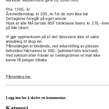
Adresse: Middelthuns gate 26, 0368 Oslo
Pris: 1300,- kr 
Årsmedlemskap: kr 200 ,-kr for de som ikke har.
Deltagelse foregår på eget ansvar.
Husk at alle MÅ betale NSF trimklasse lisens: kr. 270,- inne 
på Min Idrett.
Vi gjør oppmerksom på at det dessverre ikke vil være 
anledning til drop inn. 
Påmeldingen er bindende, ved avbestilling av plassen 
beholdes/faktureres kr 300,- (administrativ kostnad). 
Ved sykdom eller fravær av treningstimen vil man ikke 
kunne få penger tilbake. 
Påmelding her.
Logg inn for å skrive en kommentar.
Kategori