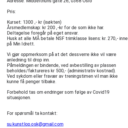
Adresse: Middelthuns gate 26, 0368 Oslo
Pris: 
Kurset: 1300 ,- kr (isøkten)
Årsmedlemskap: kr 200 ,-kr for de som ikke har.
Deltagelse foregår på eget ansvar.
Husk at alle MÅ betale NSF trimklasse lisens: kr. 270,- inne 
på Min Idrett.
Vi gjør oppmerksom på at det dessverre ikke vil være 
anledning til drop inn. 
Påmeldingen er bindende, ved avbestilling av plassen 
beholdes/faktureres kr 500,- (administrativ kostnad). 
Ved sykdom eller fravær av treningstimen vil man ikke 
kunne få penger tilbake. 
Forbehold tas om endringer som følge av Covid19 
situasjonen. 
For spørsmål ta kontakt:
su.kunstlop.osk@gmail.com