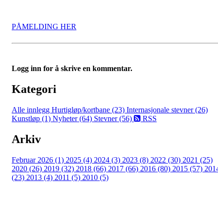
PÅMELDING HER
Logg inn for å skrive en kommentar.
Kategori
Alle innlegg
Hurtigløp/kortbane (23)
Internasjonale stevner (26)
Kunstløp (1)
Nyheter (64)
Stevner (56)
RSS
Arkiv
Februar 2026 (1)
2025 (4)
2024 (3)
2023 (8)
2022 (30)
2021 (25)
2020 (26)
2019 (32)
2018 (66)
2017 (66)
2016 (80)
2015 (57)
201
(23)
2013 (4)
2011 (5)
2010 (5)