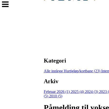
Veksle
navigasjon
Kategori
Alle innlegg
Hurtigløp/kortbane (23)
Inter
Arkiv
Februar 2026 (1)
2025 (4)
2024 (3)
2023 
(5)
2010 (5)
Påmelding til vokse