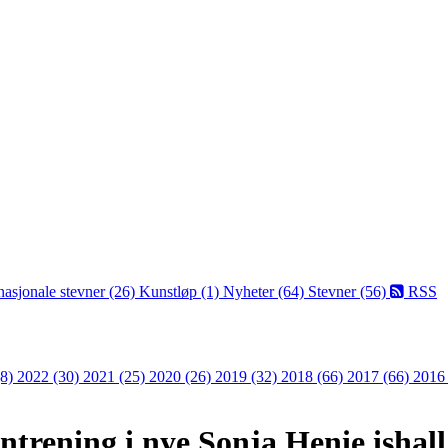
nasjonale stevner (26)
Kunstløp (1)
Nyheter (64)
Stevner (56)
RSS
(8)
2022 (30)
2021 (25)
2020 (26)
2019 (32)
2018 (66)
2017 (66)
2016
ntrening i nye Sonja Henie ishall