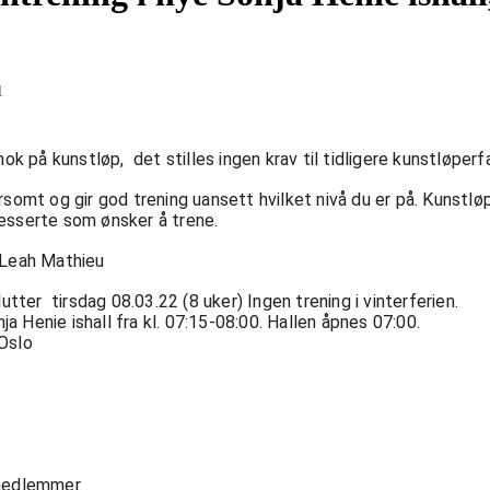
1
k på kunstløp,  det stilles ingen krav til tidligere kunstløperfa
omt og gir god trening uansett hvilket nivå du er på. Kunstløp f
esserte som ønsker å trene. 
 Leah Mathieu
tter  tirsdag 08.03.22 (8 uker) Ingen trening i vinterferien.  
ja Henie ishall fra kl. 07:15-08:00. Hallen åpnes 07:00.
Oslo
 medlemmer