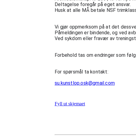
Deltagelse foregår på eget ansvar.
Husk at alle MÅ betale NSF trimklasse 
Vi gjør oppmerksom på at det dessverre
Påmeldingen er bindende, og ved avbes
Ved sykdom eller fravær av treningsti
Forbehold tas om endringer som følge
For spørsmål ta kontakt:
su.kunstlop.osk@gmail.com
Fyll ut skjemaet