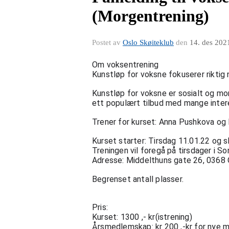
(Morgentrening)
Postet av
Oslo Skøiteklub
den
14. des 202
Om voksentrening  
Kunstløp for voksne fokuserer riktig no
Kunstløp for voksne er sosialt og mors
ett populært tilbud med mange inter
Trener for kurset: Anna Pushkova og
Kurset starter: Tirsdag 11.01.22 og slu
Treningen vil foregå på tirsdager i Son
Adresse: Middelthuns gate 26, 0368 
Begrenset antall plasser. 
Pris: 
Kurset: 1300 ,- kr(istrening) 
Årsmedlemskap: kr 200 ,-kr for nye