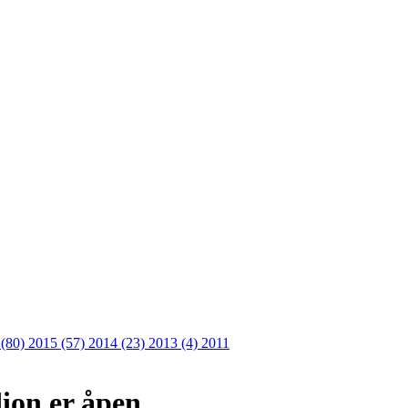
 (80)
2015 (57)
2014 (23)
2013 (4)
2011
dion er åpen