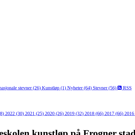
nasjonale stevner (26)
Kunstløp (1)
Nyheter (64)
Stevner (56)
RSS
(8)
2022 (30)
2021 (25)
2020 (26)
2019 (32)
2018 (66)
2017 (66)
2016
eskolen kunstløp på Frogner sta