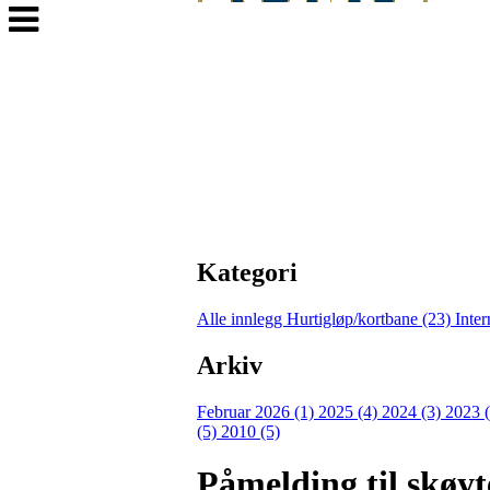
Veksle
navigasjon
Kategori
Alle innlegg
Hurtigløp/kortbane (23)
Inter
Arkiv
Februar 2026 (1)
2025 (4)
2024 (3)
2023 
(5)
2010 (5)
Påmelding til skøyt