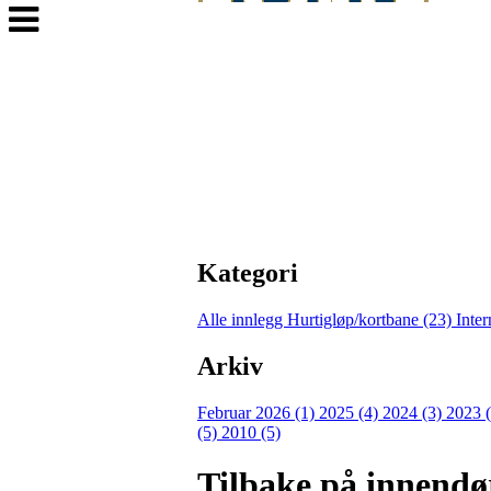
Veksle
navigasjon
Kategori
Alle innlegg
Hurtigløp/kortbane (23)
Inter
Arkiv
Februar 2026 (1)
2025 (4)
2024 (3)
2023 
(5)
2010 (5)
Tilbake på innendørs