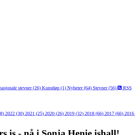
nasjonale stevner (26)
Kunstløp (1)
Nyheter (64)
Stevner (56)
RSS
(8)
2022 (30)
2021 (25)
2020 (26)
2019 (32)
2018 (66)
2017 (66)
2016
 is - nå i Sonja Henie ishall!