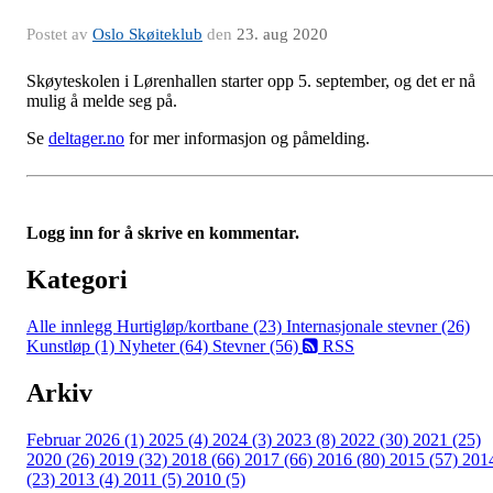
Postet av
Oslo Skøiteklub
den
23. aug 2020
Skøyteskolen i Lørenhallen starter opp 5. september, og det er nå
mulig å melde seg på.
Se
deltager.no
for mer informasjon og påmelding.
Logg inn for å skrive en kommentar.
Kategori
Alle innlegg
Hurtigløp/kortbane (23)
Internasjonale stevner (26)
Kunstløp (1)
Nyheter (64)
Stevner (56)
RSS
Arkiv
Februar 2026 (1)
2025 (4)
2024 (3)
2023 (8)
2022 (30)
2021 (25)
2020 (26)
2019 (32)
2018 (66)
2017 (66)
2016 (80)
2015 (57)
201
(23)
2013 (4)
2011 (5)
2010 (5)