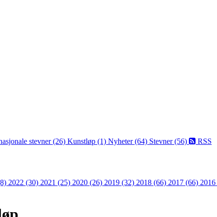
nasjonale stevner (26)
Kunstløp (1)
Nyheter (64)
Stevner (56)
RSS
(8)
2022 (30)
2021 (25)
2020 (26)
2019 (32)
2018 (66)
2017 (66)
2016
løp