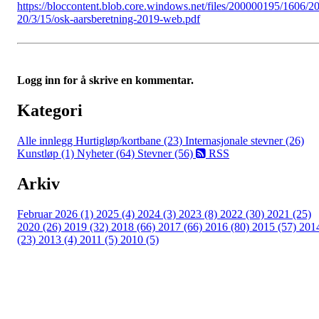
https://bloccontent.blob.core.windows.net/files/200000195/1606/2
20/3/15/osk-aarsberetning-2019-web.pdf
Logg inn for å skrive en kommentar.
Kategori
Alle innlegg
Hurtigløp/kortbane (23)
Internasjonale stevner (26)
Kunstløp (1)
Nyheter (64)
Stevner (56)
RSS
Arkiv
Februar 2026 (1)
2025 (4)
2024 (3)
2023 (8)
2022 (30)
2021 (25)
2020 (26)
2019 (32)
2018 (66)
2017 (66)
2016 (80)
2015 (57)
201
(23)
2013 (4)
2011 (5)
2010 (5)