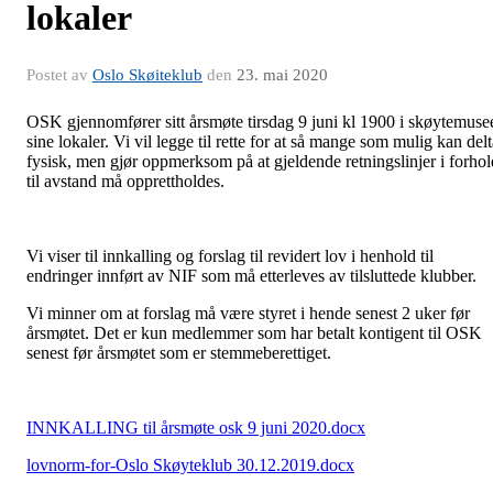
lokaler
Postet av
Oslo Skøiteklub
den
23. mai 2020
OSK gjennomfører sitt årsmøte tirsdag 9 juni kl 1900 i skøytemuse
sine lokaler. Vi vil legge til rette for at så mange som mulig kan del
fysisk, men gjør oppmerksom på at gjeldende retningslinjer i forhol
til avstand må opprettholdes.
Vi viser til innkalling og forslag til revidert lov i henhold til
endringer innført av NIF som må etterleves av tilsluttede klubber.
Vi minner om at forslag må være styret i hende senest 2 uker før
årsmøtet. Det er kun medlemmer som har betalt kontigent til OSK
senest før årsmøtet som er stemmeberettiget.
INNKALLING til årsmøte osk 9 juni 2020.docx
lovnorm-for-Oslo Skøyteklub 30.12.2019.docx