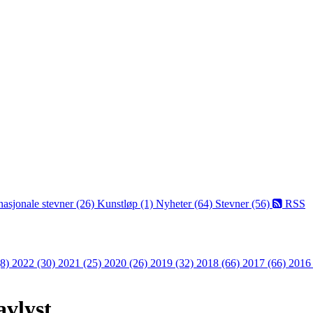
nasjonale stevner (26)
Kunstløp (1)
Nyheter (64)
Stevner (56)
RSS
(8)
2022 (30)
2021 (25)
2020 (26)
2019 (32)
2018 (66)
2017 (66)
2016
avlyst.