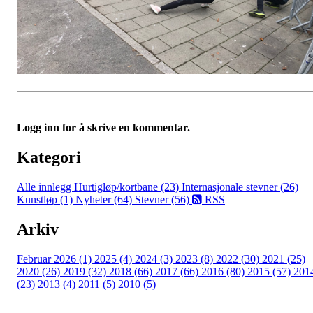
Logg inn for å skrive en kommentar.
Kategori
Alle innlegg
Hurtigløp/kortbane (23)
Internasjonale stevner (26)
Kunstløp (1)
Nyheter (64)
Stevner (56)
RSS
Arkiv
Februar 2026 (1)
2025 (4)
2024 (3)
2023 (8)
2022 (30)
2021 (25)
2020 (26)
2019 (32)
2018 (66)
2017 (66)
2016 (80)
2015 (57)
201
(23)
2013 (4)
2011 (5)
2010 (5)