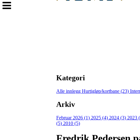
Veksle
navigasjon
Kategori
Alle innlegg
Hurtigløp/kortbane (23)
Inter
Arkiv
Februar 2026 (1)
2025 (4)
2024 (3)
2023 
(5)
2010 (5)
Fredrik Pedersen på