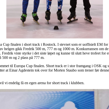
Cup finalen i short track i Rostock. I stevnet som er uoffisielt EM for 
et av helgen gikk Fredrik 500 m, 777 m og 1000 m. Konkurransen om de b
 Fredrik viste styrke i det siste løpet og kunne til slutt heve trofeet for 
på 500 m og 2 plass på 777 m.
ommet til Europa Cup finalen. Short track er i stor framgang i OSK og
tter at Einar Agdestein tok over for Morten Staubo som trener før denne
il vi endelig få en egen arena for short track i klubben.