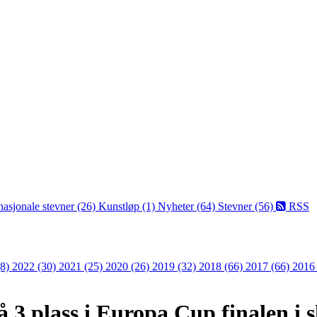
nasjonale stevner (26)
Kunstløp (1)
Nyheter (64)
Stevner (56)
RSS
(8)
2022 (30)
2021 (25)
2020 (26)
2019 (32)
2018 (66)
2017 (66)
2016
 3 plass i Europa Cup finalen i s