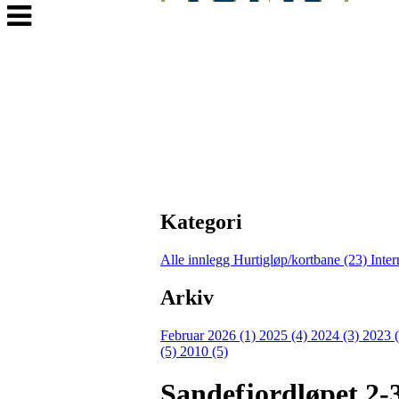
Veksle
navigasjon
Kategori
Alle innlegg
Hurtigløp/kortbane (23)
Inter
Arkiv
Februar 2026 (1)
2025 (4)
2024 (3)
2023 
(5)
2010 (5)
Sandefjordløpet 2-3