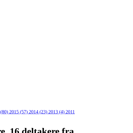
 (80)
2015 (57)
2014 (23)
2013 (4)
2011
e. 16 deltakere fra