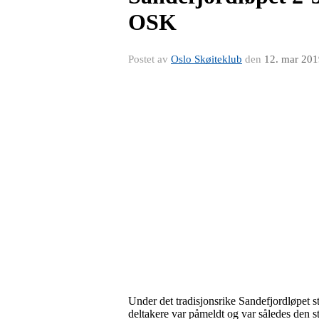
OSK
Postet av
Oslo Skøiteklub
den
12. mar 201
Under det tradisjonsrike Sandefjordløpet s
deltakere var påmeldt og var således den st