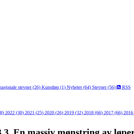
nasjonale stevner (26)
Kunstløp (1)
Nyheter (64)
Stevner (56)
RSS
(8)
2022 (30)
2021 (25)
2020 (26)
2019 (32)
2018 (66)
2017 (66)
2016
.3. En massiv mønstring av løper