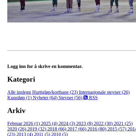
Logg inn for å skrive en kommentar.
Kategori
Alle innlegg
Hurtigløp/kortbane (23)
Internasjonale stevner (26)
Kunstløp (1)
Nyheter (64)
Stevner (56)
RSS
Arkiv
Februar 2026 (1)
2025 (4)
2024 (3)
2023 (8)
2022 (30)
2021 (25)
2020 (26)
2019 (32)
2018 (66)
2017 (66)
2016 (80)
2015 (57)
201
(23)
2013 (4)
2011 (5)
2010 (5)