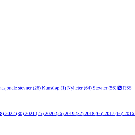
nasjonale stevner (26)
Kunstløp (1)
Nyheter (64)
Stevner (56)
RSS
(8)
2022 (30)
2021 (25)
2020 (26)
2019 (32)
2018 (66)
2017 (66)
2016