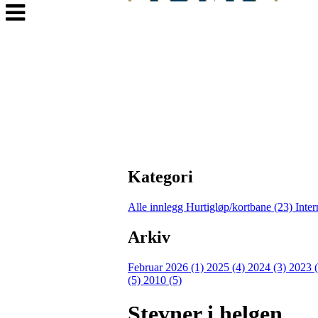
Veksle
navigasjon
Kategori
Alle innlegg
Hurtigløp/kortbane (23)
Inter
Arkiv
Februar 2026 (1)
2025 (4)
2024 (3)
2023 
(5)
2010 (5)
Stevner i helgen