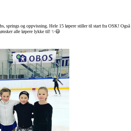
s, springs og oppvisning. Hele 15 løpere stiller til start fra OSK! Også 
 ønsker alle løpere lykke til! ✨😃