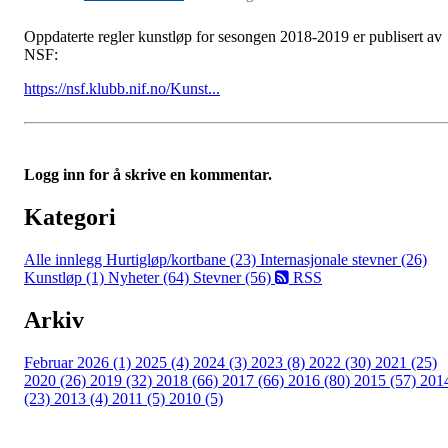
Oppdaterte regler kunstløp for sesongen 2018-2019 er publisert av
NSF:
https://nsf.klubb.nif.no/Kunst...
Logg inn for å skrive en kommentar.
Kategori
Alle innlegg
Hurtigløp/kortbane (23)
Internasjonale stevner (26)
Kunstløp (1)
Nyheter (64)
Stevner (56)
RSS
Arkiv
Februar 2026 (1)
2025 (4)
2024 (3)
2023 (8)
2022 (30)
2021 (25)
2020 (26)
2019 (32)
2018 (66)
2017 (66)
2016 (80)
2015 (57)
201
(23)
2013 (4)
2011 (5)
2010 (5)