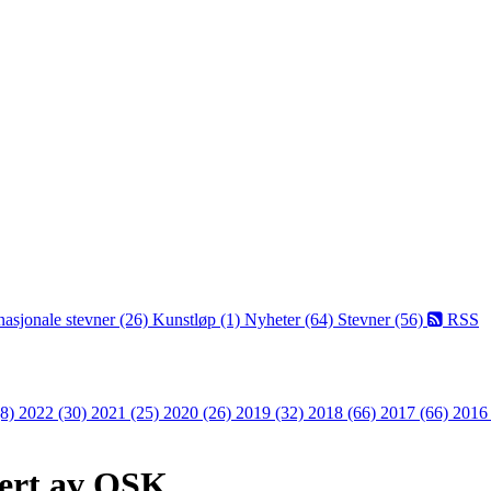
nasjonale stevner (26)
Kunstløp (1)
Nyheter (64)
Stevner (56)
RSS
(8)
2022 (30)
2021 (25)
2020 (26)
2019 (32)
2018 (66)
2017 (66)
2016
gert av OSK