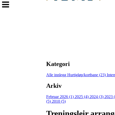
Veksle
navigasjon
Kategori
Alle innlegg
Hurtigløp/kortbane (23)
Inter
Arkiv
Februar 2026 (1)
2025 (4)
2024 (3)
2023 
(5)
2010 (5)
Treningsleir arran