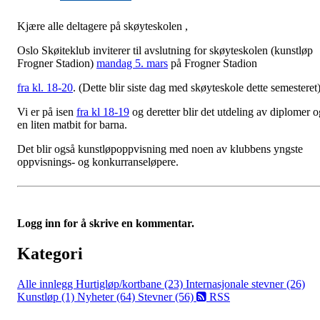
Kjære alle deltagere på skøyteskolen ,
Oslo Skøiteklub inviterer til avslutning for skøyteskolen (kunstløp
Frogner Stadion)
mandag 5. mars
på Frogner Stadion
fra kl. 18-20
. (Dette blir siste dag med skøyteskole dette semesteret)
Vi er på isen
fra kl 18-19
og deretter blir det utdeling av diplomer o
en liten matbit for barna.
Det blir også kunstløpoppvisning med noen av klubbens yngste
oppvisnings- og konkurranseløpere.
Logg inn for å skrive en kommentar.
Kategori
Alle innlegg
Hurtigløp/kortbane (23)
Internasjonale stevner (26)
Kunstløp (1)
Nyheter (64)
Stevner (56)
RSS