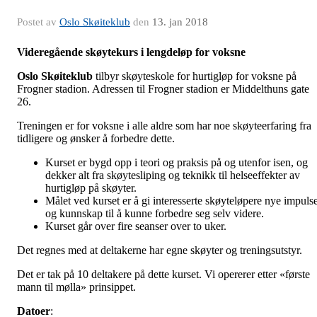
Postet av
Oslo Skøiteklub
den
13. jan 2018
Videregående skøytekurs i lengdeløp for voksne
Oslo Skøiteklub
tilbyr skøyteskole for hurtigløp for voksne på
Frogner stadion. Adressen til Frogner stadion er Middelthuns gate
26.
Treningen er for voksne i alle aldre som har noe skøyteerfaring fra
tidligere og ønsker å forbedre dette.
Kurset er bygd opp i teori og praksis på og utenfor isen, og
dekker alt fra skøytesliping og teknikk til helseeffekter av
hurtigløp på skøyter.
Målet ved kurset er å gi interesserte skøyteløpere nye impuls
og kunnskap til å kunne forbedre seg selv videre.
Kurset går over fire seanser over to uker.
Det regnes med at deltakerne har egne skøyter og treningsutstyr.
Det er tak på 10 deltakere på dette kurset. Vi opererer etter «første
mann til mølla» prinsippet.
Datoer
: