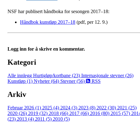
NSF har publisert håndboka for sesongen 2017–18:
Håndbok kunstløp 2017–18
(pdf, per 12. 9.)
Logg inn for å skrive en kommentar.
Kategori
Alle innlegg
Hurtigløp/kortbane (23)
Internasjonale stevner (26)
Kunstløp (1)
Nyheter (64)
Stevner (56)
RSS
Arkiv
Februar 2026 (1)
2025 (4)
2024 (3)
2023 (8)
2022 (30)
2021 (25)
2020 (26)
2019 (32)
2018 (66)
2017 (66)
2016 (80)
2015 (57)
201
(23)
2013 (4)
2011 (5)
2010 (5)