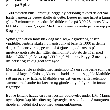
på utebane. Tiden til Nova holdt til en sterk 5 plass, mens Mathilde
endte på 9 plass.
1500 meteren ville uansett gi begge ny personlig rekord da det var
første gangen de begge skulle gå dette. Begge jentene håpet å kunn
gå på 3 minutter eller bedre. Mathilde endte på 3,00,26, mens Nov
fikk til slutt tiden 2,55,99. Med disse tidene plasserte jentene seg på
8 og 9 plass.
Søndagen var en fantastisk dag med sol,– 2 grader og nesten
vindstille. Jentene skulle i utgangspunktet bare gå 1000 m denne
dagen. Jentene var begge tent på å gjøre en god innsats på
mesterskapets siste dag. Etter gjennomført løp sto de igjen med
tidene 1,55,11 på Nova og 1,55,50 på Mathilde. Begge 2 med nye
ute perser og veldig godt fornøyde.
Mesterskapet ble avsluttet med lagtempo. Da en av løperne som va
tatt ut på laget til Oslo og Akershus hadde trukket sag, ble Mathilde
satt inn på et av lagene. Mathilde syns det var gøy å gå lagtempo
sammen med andre fra kretsen og gjorde en god figur i sin første
lagtempo.
Begge jentene hadde en svært positiv opplevelse under LM. Mang
nye bekjentskap ble stiftet og skøytegleden sto i fokus. Arrangøren
gjorde en veldig god jobb med gjennomføringen.