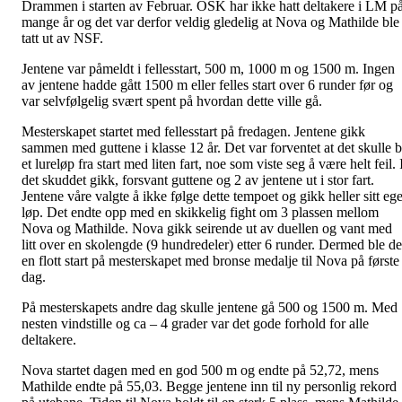
Drammen i starten av Februar. OSK har ikke hatt deltakere i LM p
mange år og det var derfor veldig gledelig at Nova og Mathilde ble
tatt ut av NSF.
Jentene var påmeldt i fellesstart, 500 m, 1000 m og 1500 m. Ingen
av jentene hadde gått 1500 m eller felles start over 6 runder før og
var selvfølgelig svært spent på hvordan dette ville gå.
Mesterskapet startet med fellesstart på fredagen. Jentene gikk
sammen med guttene i klasse 12 år. Det var forventet at det skulle b
et lureløp fra start med liten fart, noe som viste seg å være helt feil. 
det skuddet gikk, forsvant guttene og 2 av jentene ut i stor fart.
Jentene våre valgte å ikke følge dette tempoet og gikk heller sitt ege
løp. Det endte opp med en skikkelig fight om 3 plassen mellom
Nova og Mathilde. Nova gikk seirende ut av duellen og vant med
litt over en skolengde (9 hundredeler) etter 6 runder. Dermed ble de
en flott start på mesterskapet med bronse medalje til Nova på første
dag.
På mesterskapets andre dag skulle jentene gå 500 og 1500 m. Med
nesten vindstille og ca – 4 grader var det gode forhold for alle
deltakere.
Nova startet dagen med en god 500 m og endte på 52,72, mens
Mathilde endte på 55,03. Begge jentene inn til ny personlig rekord