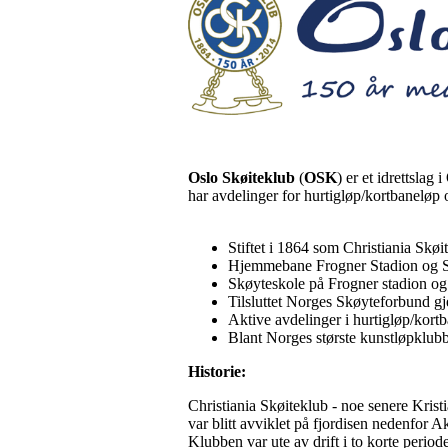
Oslo Skøiteklub
(
OSK
) er et idrettsla
har avdelinger for hurtigløp/kortbaneløp 
Stiftet i 1864 som Christiania Skøi
Hjemmebane Frogner Stadion og Son
Skøyteskole på Frogner stadion og
Tilsluttet Norges Skøyteforbund g
Aktive avdelinger i hurtigløp/kort
Blant Norges største kunstløpklub
Historie:
Christiania Skøiteklub - noe senere Kristi
var blitt avviklet på fjordisen nedenfor A
Klubben var ute av drift i to korte peri