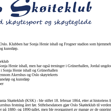
g i Oslo. Klubben har Sonja Henie ishall og Frogner stadion som hjemme
og kunstløp.
teklub
ja Henie ishall, men har også treninger i Grünerhallen, Jordal ungd
 i Sonja Henie ishall og Grünerhallen
jennom Akershus og Oslo skøytekrets
baneløp og kunstløp
ber
ania Skøiteklub (KSK) - ble stiftet 18. februar 1864, etter at historiens
kershus festning året før. Stiftelsesdatoen gjør Oslo Skøiteklub til verde
oder på 1880- og 1890-tallet, men ble reorganisert av mange av de opp