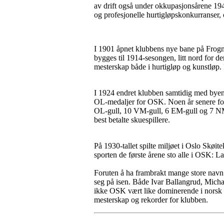
av drift også under okkupasjonsårene 194
og profesjonelle hurtigløpskonkurranser,
I 1901 åpnet klubbens nye bane på Frogne
bygges til 1914-sesongen, litt nord for d
mesterskap både i hurtigløp og kunstløp.
I 1924 endret klubben samtidig med byen 
OL-medaljer for OSK. Noen år senere fost
OL-gull, 10 VM-gull, 6 EM-gull og 7 NM-g
best betalte skuespillere.
På 1930-tallet spilte miljøet i Oslo Skøi
sporten de første årene sto alle i OSK: 
Foruten å ha frambrakt mange store navn fr
seg på isen. Både Ivar Ballangrud, Micha
ikke OSK vært like dominerende i norsk 
mesterskap og rekorder for klubben.