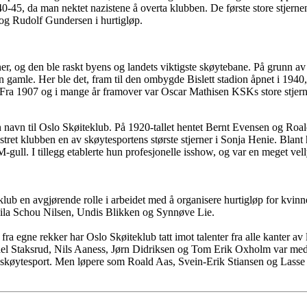
0-45, da man nektet nazistene å overta klubben. De første store stjerne
 og Rudolf Gundersen i hurtigløp.
r, og den ble raskt byens og landets viktigste skøytebane. På grunn av 
en gamle. Her ble det, fram til den ombygde Bislett stadion åpnet i 1940,
 Fra 1907 og i mange år framover var Oscar Mathisen KSKs store stjern
navn til Oslo Skøiteklub. På 1920-tallet hentet Bernt Evensen og Roald
ret klubben en av skøytesportens største stjerner i Sonja Henie. Blan
ull. I tillegg etablerte hun profesjonelle isshow, og var en meget vel
teklub en avgjørende rolle i arbeidet med å organisere hurtigløp for kvi
Laila Schou Nilsen, Undis Blikken og Synnøve Lie.
a egne rekker har Oslo Skøiteklub tatt imot talenter fra alle kanter av la
el Staksrud, Nils Aaness, Jørn Didriksen og Tom Erik Oxholm var medle
skøytesport. Men løpere som Roald Aas, Svein-Erik Stiansen og Lasse 