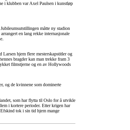
ne i klubben var Axel Paulsen i kunstløp
Jubileumsutstillingen måtte ny stadion
 arrangert en lang rekke internasjonale
e.
 Larsen hjem flere mesterskapstitler og
t hennes bragder kan man trekke fram 3
lykket filmstjerne og en av Hollywoods
nner, og de kvinnene som dominerte
ndet, som har flytta til Oslo for å utvikle
m i kortere perioder. Etter krigen har
Efskind tok i sin tid hjem mange