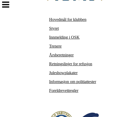
Veksle
navigasjon
Hovedmål for klubben
Styret
Innmelding i OSK
Trenere
Årsberetninger
Retningslinjer for refusjon
Juleshowplakater
Informasjon om politiattester
Foreldrevettregler