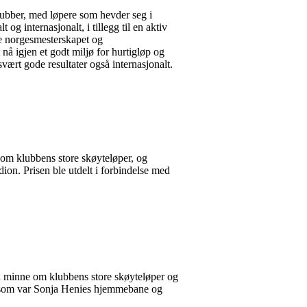
lubber, med løpere som hevder seg i
g internasjonalt, i tillegg til en aktiv
e norgesmesterskapet og
å igjen et godt miljø for hurtigløp og
vært gode resultater også internasjonalt.
ne om klubbens store skøyteløper, og
ion. Prisen ble utdelt i forbindelse med
 til minne om klubbens store skøyteløper og
og som var Sonja Henies hjemmebane og