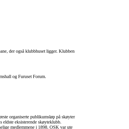
bane, der også klubbhuset ligger. Klubben
omshall og Furuset Forum.
 første organiserte publikumsløp på skøyter
ns eldste eksisterende skøyteklubb.
rinnelige medlemmene i 1898. OSK var ute