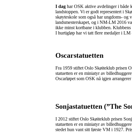
I dag
har OSK aktive avdelinger i både 
landstoppen. Vi er godt representert i Skø
skøyteskole som også har ungdoms- og vo
landsmesterskapet, og i NM-LM 2016 var v
ikke minst kortbane i klubben. Klubbens l
I hurtigløp har vi tatt flere medaljer i 
Oscarstatuetten
Fra 1959 stiftet Oslo Skøiteklub prisen Os
statuetten er en miniatyr av billedhugger
Oscarløpet som OSK nå igjen arrangerer p
Sonjastatuetten (”The S
I 2012 stiftet Oslo Skøiteklub prisen Sonj
statuetten er en miniatyr av billedhugg
stedet hun vant sitt første VM i 1927. Pris