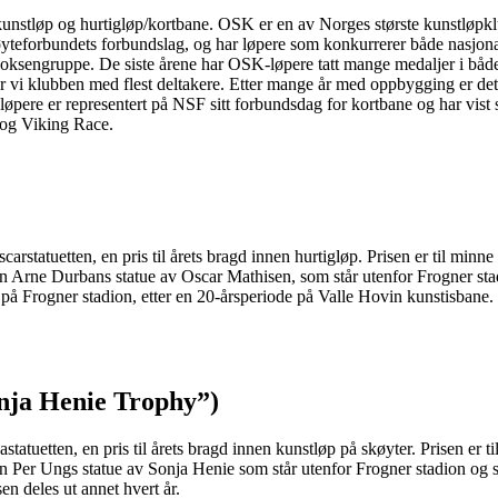
kunstløp og hurtigløp/kortbane. OSK er en av Norges største kunstløpk
yteforbundets forbundslag, og har løpere som konkurrerer både nasjonalt o
ksengruppe. De siste årene har OSK-løpere tatt mange medaljer i båd
i klubben med flest deltakere. Etter mange år med oppbygging er det n
øpere er representert på NSF sitt forbundsdag for kortbane og har vist s
LM og Viking Race.
carstatuetten, en pris til årets bragd innen hurtigløp. Prisen er til min
en Arne Durbans statue av Oscar Mathisen, som står utenfor Frogner stad
å Frogner stadion, etter en 20-årsperiode på Valle Hovin kunstisbane.
onja Henie Trophy”)
astatuetten, en pris til årets bragd innen kunstløp på skøyter. Prisen er
eren Per Ungs statue av Sonja Henie som står utenfor Frogner stadion 
en deles ut annet hvert år.