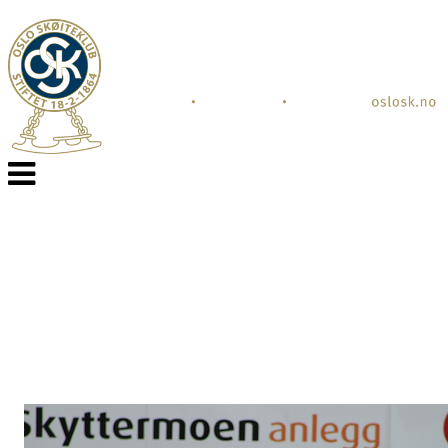
Veksle
navigasjon