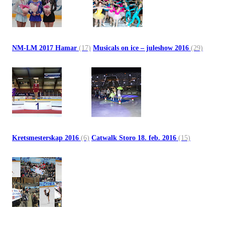
NM-LM 2017 Hamar
(17)
Musicals on ice – juleshow 2016
(29)
Kretsmesterskap 2016
(6)
Catwalk Storo 18. feb. 2016
(15)