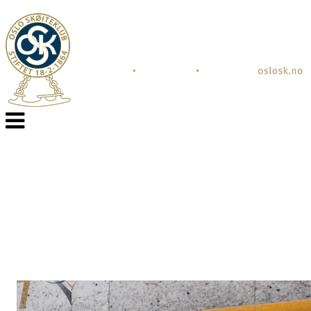
Veksle
navigasjon