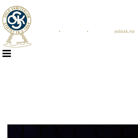
Veksle
navigasjon