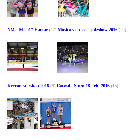
NM-LM 2017 Hamar
(17)
Musicals on ice – juleshow 2016
(29)
Kretsmesterskap 2016
(6)
Catwalk Storo 18. feb. 2016
(15)