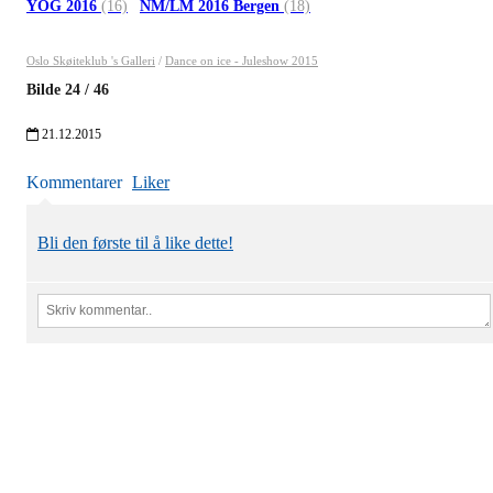
YOG 2016
(16)
NM/LM 2016 Bergen
(18)
Oslo Skøiteklub 's Galleri
/
Dance on ice - Juleshow 2015
Bilde
24
/
46
21.12.2015
Kommentarer
Liker
Bli den første til å like dette!