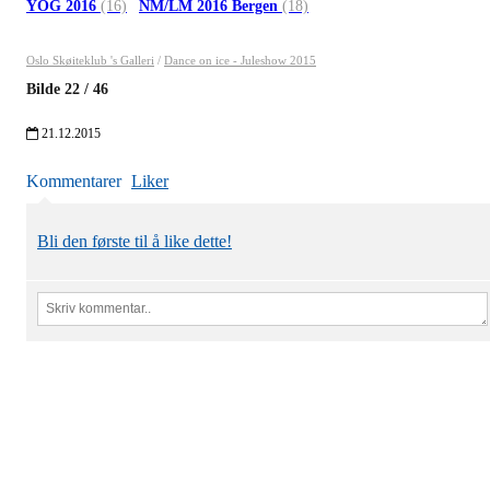
YOG 2016
(16)
NM/LM 2016 Bergen
(18)
Oslo Skøiteklub 's Galleri
/
Dance on ice - Juleshow 2015
Bilde
22
/
46
21.12.2015
Kommentarer
Liker
Bli den første til å like dette!