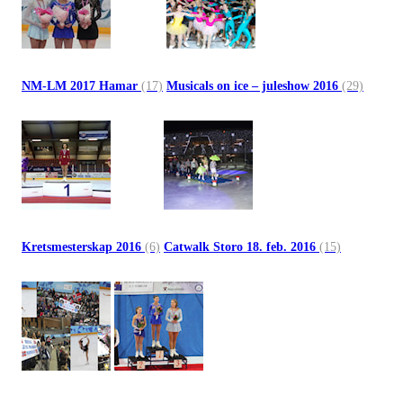
NM-LM 2017 Hamar
(17)
Musicals on ice – juleshow 2016
(29)
Kretsmesterskap 2016
(6)
Catwalk Storo 18. feb. 2016
(15)