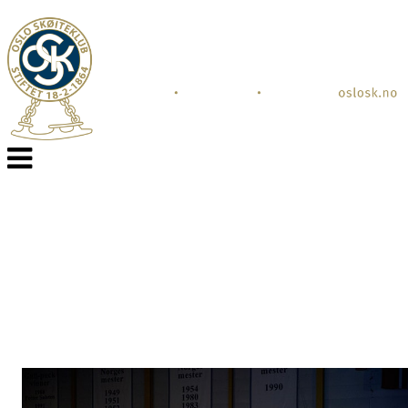
Veksle
navigasjon