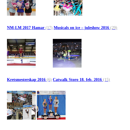
NM-LM 2017 Hamar
(17)
Musicals on ice – juleshow 2016
(29)
Kretsmesterskap 2016
(6)
Catwalk Storo 18. feb. 2016
(15)