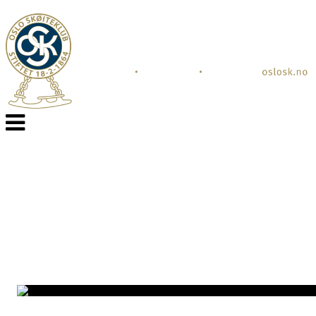
Veksle
navigasjon