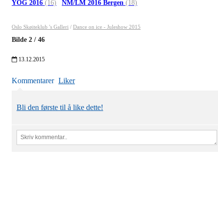
YOG 2016
(16)
NM/LM 2016 Bergen
(18)
Oslo Skøiteklub 's Galleri
/
Dance on ice - Juleshow 2015
Bilde
2
/
46
13.12.2015
Kommentarer
Liker
Bli den første til å like dette!