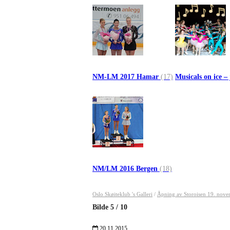
NM-LM 2017 Hamar
(17)
Musicals on ice –
NM/LM 2016 Bergen
(18)
Oslo Skøiteklub 's Galleri
/
Åpning av Storoisen 19. nov
Bilde
5
/
10
20.11.2015