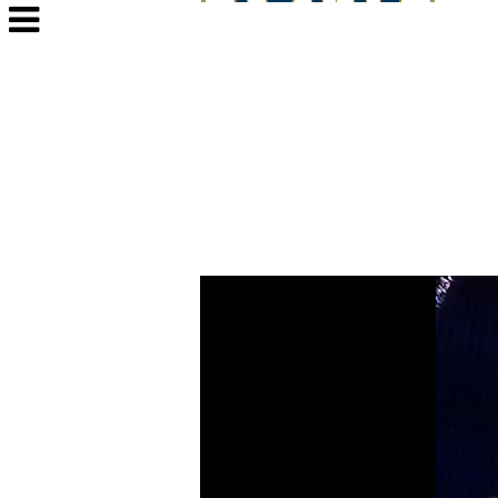
Veksle
navigasjon