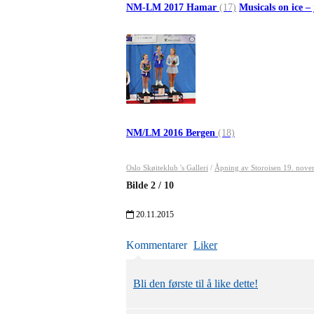
NM-LM 2017 Hamar
(17)
Musicals on ice –
NM/LM 2016 Bergen
(18)
Oslo Skøiteklub 's Galleri
/
Åpning av Storoisen 19. nov
Bilde
2
/
10
20.11.2015
Kommentarer
Liker
Bli den første til å like dette!