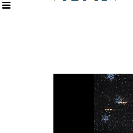
Veksle
navigasjon