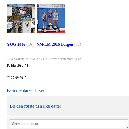
YOG 2016
(16)
NM/LM 2016 Bergen
(18)
Oslo Skøiteklub 's Galleri
/
OSK-stevne september 2015
Bilde
49
/
51
27.09.2015
Kommentarer
Liker
Bli den første til å like dette!