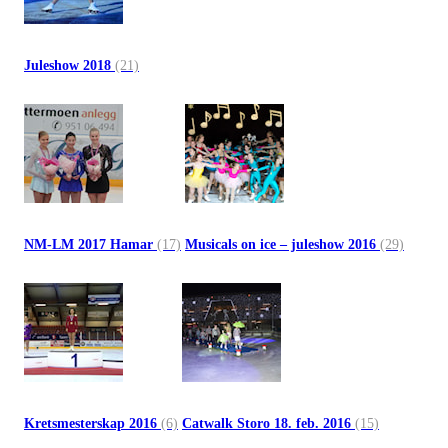
Juleshow 2018
(21)
NM-LM 2017 Hamar
(17)
Musicals on ice – juleshow 2016
(29)
Kretsmesterskap 2016
(6)
Catwalk Storo 18. feb. 2016
(15)