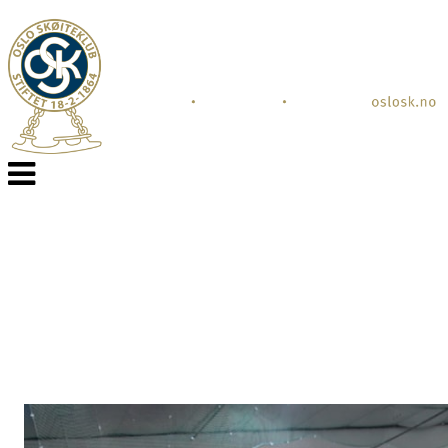
Veksle
navigasjon