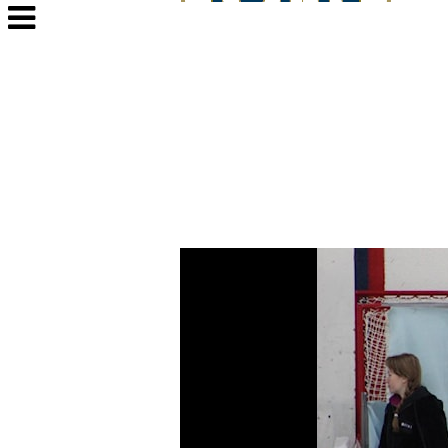
Veksle
navigasjon