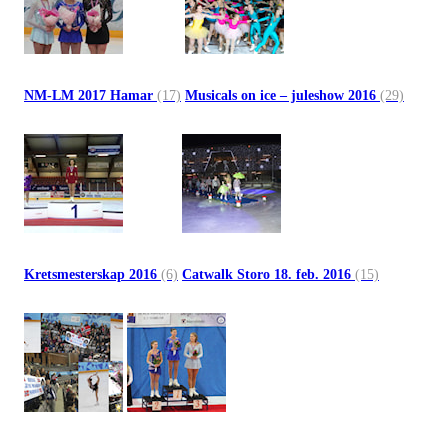
NM-LM 2017 Hamar
(17)
Musicals on ice – juleshow 2016
(29)
Kretsmesterskap 2016
(6)
Catwalk Storo 18. feb. 2016
(15)