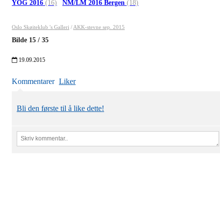
YOG 2016
(16)
NM/LM 2016 Bergen
(18)
Oslo Skøiteklub 's Galleri
/
AKK-stevne sep. 2015
Bilde
15
/
35
19.09.2015
Kommentarer
Liker
Bli den første til å like dette!