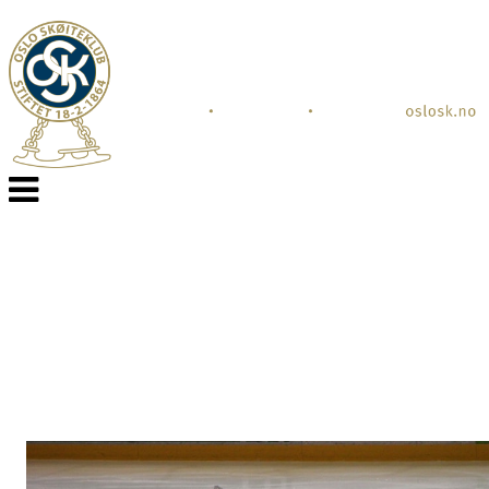
Veksle
navigasjon