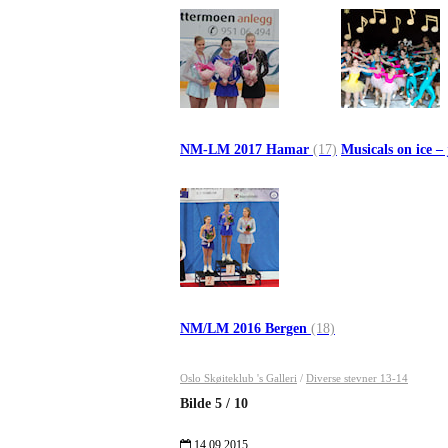
NM-LM 2017 Hamar
(17)
Musicals on ice –
NM/LM 2016 Bergen
(18)
Oslo Skøiteklub 's Galleri
/
Diverse stevner 13-14
Bilde
5
/
10
14.09.2015