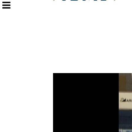
Veksle
navigasjon