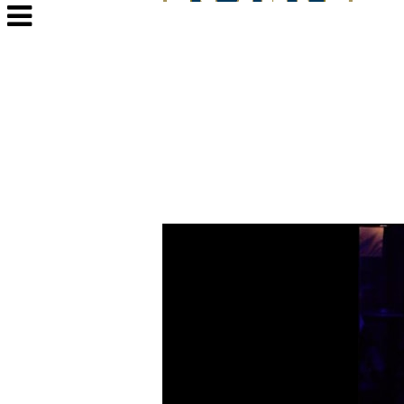
Veksle
navigasjon