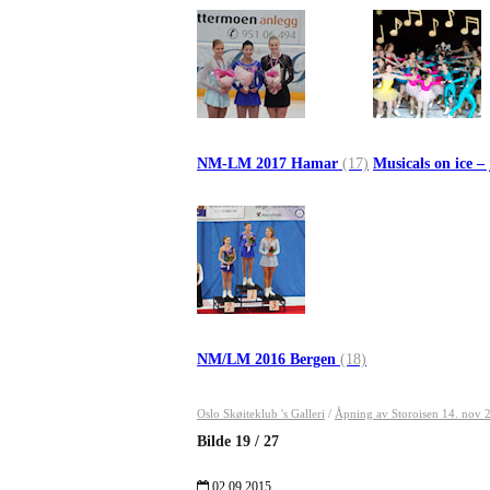
NM-LM 2017 Hamar
(17)
Musicals on ice –
NM/LM 2016 Bergen
(18)
Oslo Skøiteklub 's Galleri
/
Åpning av Storoisen 14. nov 
Bilde
19
/
27
02.09.2015