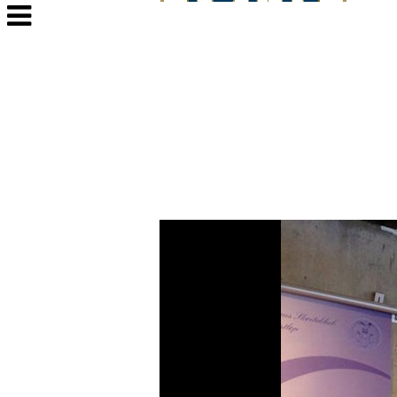
Veksle
navigasjon